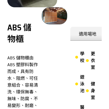
ABS 儲
適用場地
物櫃
學
更
ABS 儲物櫃由
校
衣
ABS 塑膠料製作
室
而成，具有防
遊
水、阻燃、可任
泳
健
意組合、容易清
池
身
洗、環保無毒、
室
無味、防腐、不
易變形、耐磨、
醫