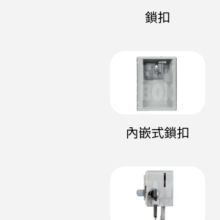
鎖扣
內嵌式鎖扣