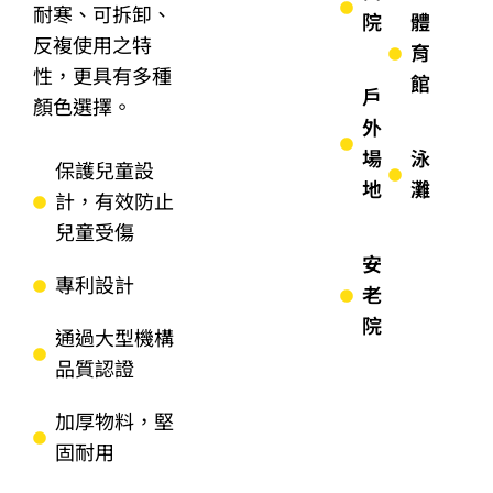
耐寒、可拆卸、
院
體
反複使用之特
育
性，更具有多種
館
戶
顏色選擇。
外
場
泳
保護兒童設
地
灘
計，有效防止
兒童受傷
安
專利設計
老
院
通過大型機構
品質認證
加厚物料，堅
固耐用