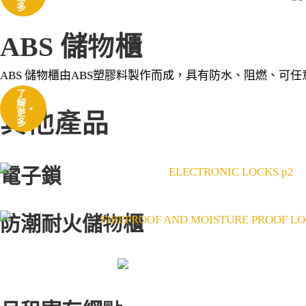
多
ABS 儲物櫃
ABS 儲物櫃由ABS塑膠料製作而成，具有防水、阻燃、
了
解
其他產品
更
多
電子鎖
防潮耐火儲物櫃